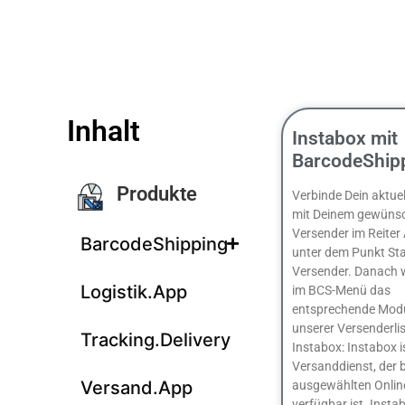
Inhalt
Instabox mit
BarcodeShip
Produkte
Verbinde Dein aktuel
mit Deinem gewüns
Versender im Reiter
BarcodeShipping
unter dem Punkt St
Versender. Danach 
Logistik.App
im BCS-Menü das
entsprechende Mod
unserer Versenderlis
Tracking.Delivery
Instabox: Instabox i
Versanddienst, der b
Versand.App
ausgewählten Onlin
verfügbar ist. Instab