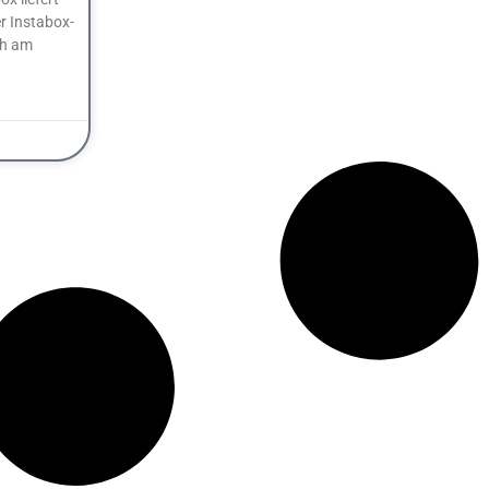
er Instabox-
ch am