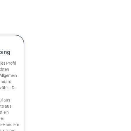
ping
les Profil
chten
 Allgemein
andard
wählst Du
ul aus
te aus.
st ein
ei
e-Händlern
ox liefert