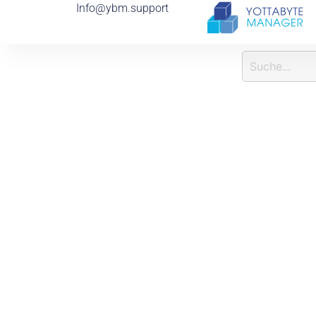
Info@ybm.support
I
N
F
O