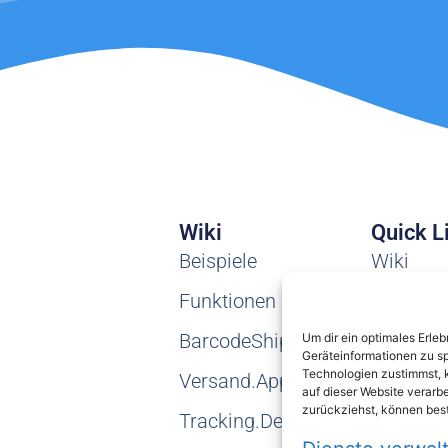
Wiki
Quick L
Beispiele
Wiki
Funktionen
Tickets
BarcodeShipping
Teamvie
Um dir ein optimales Erle
Geräteinformationen zu s
Technologien zustimmst, k
Versand.App
auf dieser Website verarb
zurückziehst, können bes
Tracking.Delivery