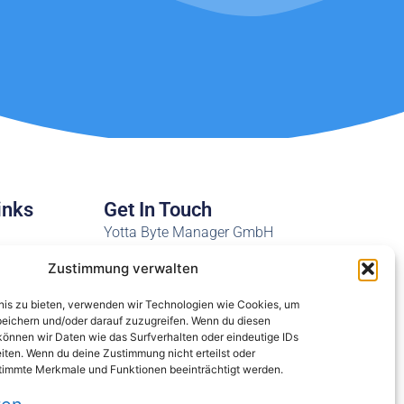
inks
Get In Touch
Yotta Byte Manager GmbH
Obere Münsterstr. 4
Zustimmung verwalten
44575 Castrop-Rauxel
wer
bnis zu bieten, verwenden wir Technologien wie Cookies, um
Email:
peichern und/oder darauf zuzugreifen. Wenn du diesen
ticket@ybm.support
önnen wir Daten wie das Surfverhalten oder eindeutige IDs
eiten. Wenn du deine Zustimmung nicht erteilst oder
Tel: +49 2305 7600 4444
timmte Merkmale und Funktionen beeinträchtigt werden.
Impressum