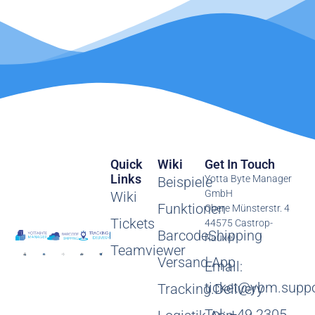
Quick
Wiki
Get In Touch
Links
Yotta Byte Manager
Beispiele
GmbH
Wiki
Funktionen
Obere Münsterstr. 4
Tickets
44575 Castrop-
BarcodeShipping
Rauxel
Teamviewer
Versand.App
Email:
ticket@ybm.suppo
Tracking.Delivery
Tel: +49 2305