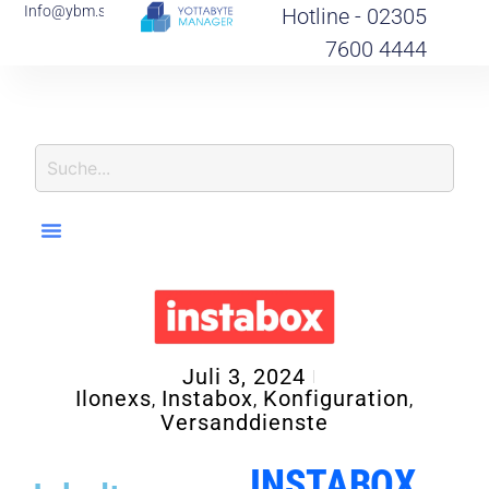
Info@ybm.support
Hotline - 02305
7600 4444
I
N
F
Juli 3, 2024
Ilonexs
Instabox
Konfiguration
,
,
,
Versanddienste
INSTABOX