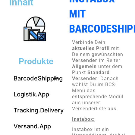
Inhalt
MIT
BARCODESHIP
Verbinde Dein
aktuelles Profil
mit
Deinem gewünschten
Produkte
Versender
im Reiter
Allgemein
unter dem
Punkt
Standard
BarcodeShipping
Versender
. Danach
wählst Du im BCS-
Menü das
Logistik.App
entsprechende Modul
aus unserer
Versenderliste aus.
Tracking.Delivery
Instabox:
Versand.App
Instabox ist ein