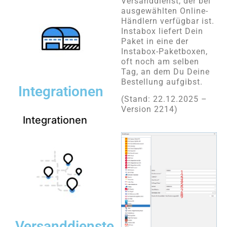
Versanddienst, der bei
ausgewählten Online-
Händlern verfügbar ist.
Instabox liefert Dein
Paket in eine der
Instabox-Paketboxen,
oft noch am selben
Tag, an dem Du Deine
Bestellung aufgibst.
Integrationen
(Stand: 22.12.2025 –
Version 2214)
Integrationen
1
2
3
4
5
6
7
8
9
Versanddienste