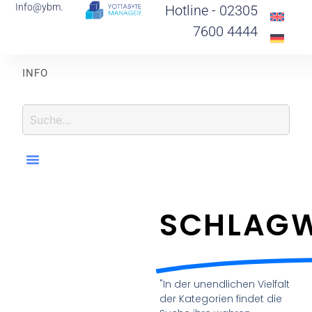
Info@ybm.support
Hotline - 02305
7600 4444
I
N
F
O
R
M
I
E
R
E
SCHLAGW
"In der unendlichen Vielfalt
der Kategorien findet die