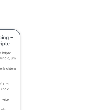
ping –
ripte
 Skripte
wendig, um
erleichtern
d
. Drei
Dir die
keiten
seln