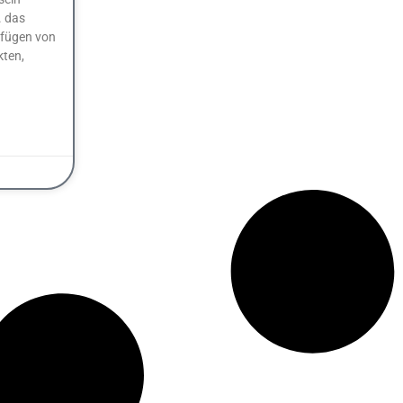
. das
fügen von
kten,