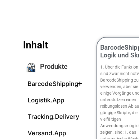
Inhalt
BarcodeShip
Logik und Sk
Produkte
1. Über die Funktion
sind zwar nicht not
BarcodeShipping zu
BarcodeShipping
verwenden, aber sie 
einige Vorgänge un
Logistik.App
unterstützen einen
reibungslosen Ablauf
gängige Skripte, die 
Tracking.Delivery
vielfältigen
Anwendungsmöglich
Versand.App
zeigen, sind: 1. das
automatische Wech