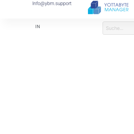
Info@ybm.support
I
N
F
O
R
M