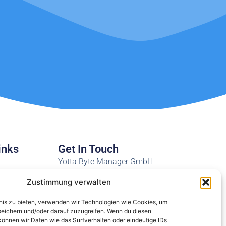
inks
Get In Touch
Yotta Byte Manager GmbH
Obere Münsterstr. 4
Zustimmung verwalten
44575 Castrop-Rauxel
wer
bnis zu bieten, verwenden wir Technologien wie Cookies, um
Email:
peichern und/oder darauf zuzugreifen. Wenn du diesen
ticket@ybm.support
önnen wir Daten wie das Surfverhalten oder eindeutige IDs