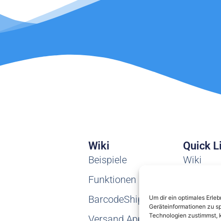
Wiki
Quick L
Beispiele
Wiki
Funktionen
Tickets
BarcodeShipping
Teamvie
Um dir ein optimales Erle
Geräteinformationen zu s
Technologien zustimmst, k
Versand.App