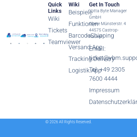
Quick
Wiki
Get In Touch
Links
Yotta Byte Manager
Beispiele
GmbH
Wiki
Funktionen
Obere Münsterstr. 4
Tickets
44575 Castrop-
BarcodeShipping
Rauxel
Teamviewer
Versand.App
Email:
ticket@ybm.suppo
Tracking.Delivery
Tel: +49 2305
Logistik.App
7600 4444
Impressum
Datenschutzerklä
© 2026 All Rights Reserved.