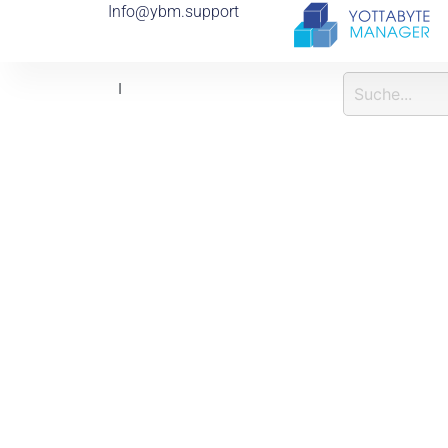
Info@ybm.support
I
N
F
O
R