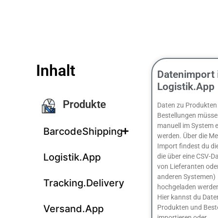
Inhalt
Datenimport 
Logistik.App
Produkte
Daten zu Produkten
Bestellungen müsse
manuell im System e
BarcodeShipping
werden. Über die M
Import findest du di
Logistik.App
die über eine CSV-Da
von Lieferanten ode
anderen Systemen)
Tracking.Delivery
hochgeladen werde
Hier kannst du Date
Versand.App
Produkten und Best
importieren oder