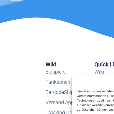
Wiki
Quick L
Beispiele
Wiki
Funktionen
Tickets
BarcodeShipping
Teamvie
Um dir ein optimales Erle
Geräteinformationen zu s
Technologien zustimmst, k
Versand.App
auf dieser Website verarb
zurückziehst, können bes
Tracking.Delivery