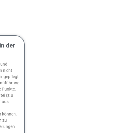
in der
 und
n nicht
ingepflegt
enüführung
e Punkte,
tei (z.B.
r aus
n können.
n zu
ellungen