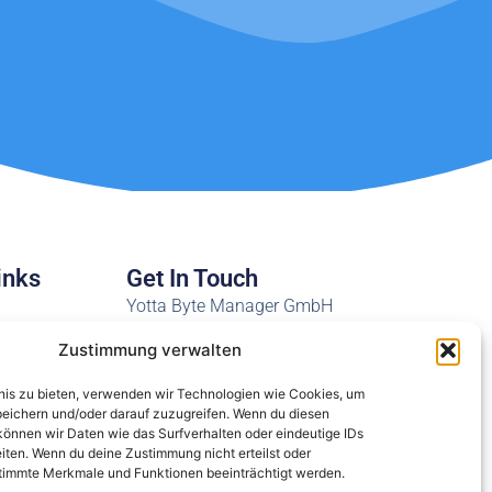
inks
Get In Touch
Yotta Byte Manager GmbH
Obere Münsterstr. 4
Zustimmung verwalten
44575 Castrop-Rauxel
wer
bnis zu bieten, verwenden wir Technologien wie Cookies, um
Email:
peichern und/oder darauf zuzugreifen. Wenn du diesen
ticket@ybm.support
önnen wir Daten wie das Surfverhalten oder eindeutige IDs
eiten. Wenn du deine Zustimmung nicht erteilst oder
Tel: +49 2305 7600 4444
timmte Merkmale und Funktionen beeinträchtigt werden.