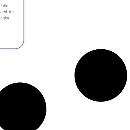
f die
ahl. Im
ählst