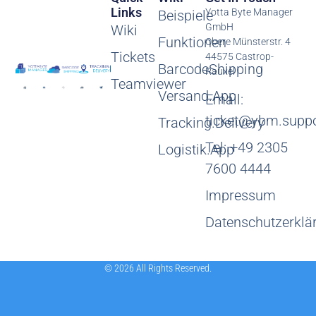
Links
Yotta Byte Manager
Beispiele
GmbH
Wiki
Funktionen
Obere Münsterstr. 4
Tickets
44575 Castrop-
BarcodeShipping
Rauxel
Teamviewer
Versand.App
Email:
ticket@ybm.suppo
Tracking.Delivery
Tel: +49 2305
Logistik.App
7600 4444
Impressum
Datenschutzerklä
© 2026 All Rights Reserved.