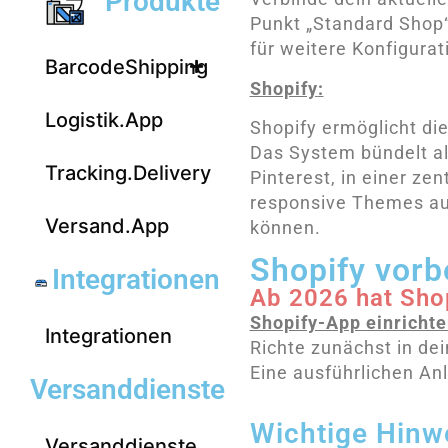
Produkte
Punkt „Standard Shop
für weitere Konfigurat
BarcodeShipping
Shopify
:
Logistik.App
Shopify ermöglicht die
Das System bündelt a
Tracking.Delivery
Pinterest, in einer ze
responsive Themes au
Versand.App
können.
Shopify vorb
Integrationen
Ab 2026 hat Shop
Shopify-App einricht
Integrationen
Richte zunächst in de
Eine ausführlichen An
Versanddienste
Wichtige Hinw
Versanddienste