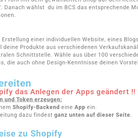
“. Danach wählst du im BCS das entsprechende Mo
ionen.
 Erstellung einer individuellen Website, eines Blog
ll deine Produkte aus verschiedenen Verkaufskanä
ntralen Schnittstelle. Wähle aus über 100 verschied
s, die auch ohne Design-Kenntnisse deinen Vorst
ereiten
ify das Anlegen der Apps geändert !!
en und Token erzeugen:
inem
Shopify-Backend
eine
App
ein.
leitung dazu findest
ganz unten auf dieser Seite
.
eise zu Shopify