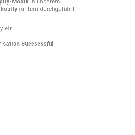
pify-Modul
in unserem
Shopify
(unten) durchgeführt
y ein.
risation Succsessful