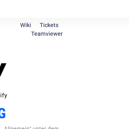
Wiki
Tickets
Teamviewer
ify
G
r „Allgemein“ unter dem