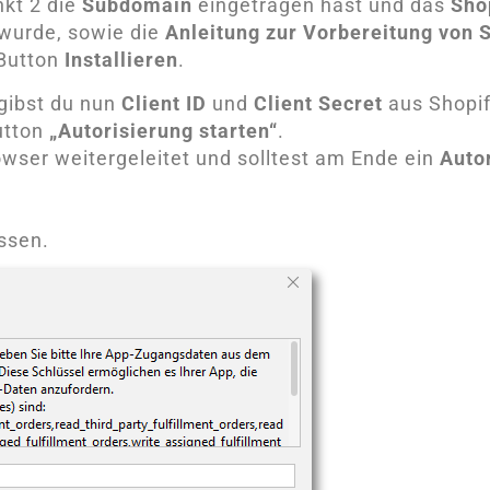
kt 2 die
Subdomain
eingetragen hast und das
Sho
wurde, sowie die
Anleitung zur Vorbereitung von 
 Button
Installieren
.
gibst du nun
Client ID
und
Client Secret
aus Shopif
utton
„Autorisierung starten“
.
owser weitergeleitet und solltest am Ende ein
Auto
ssen.