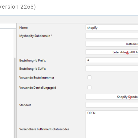
Version 2263)
4
9