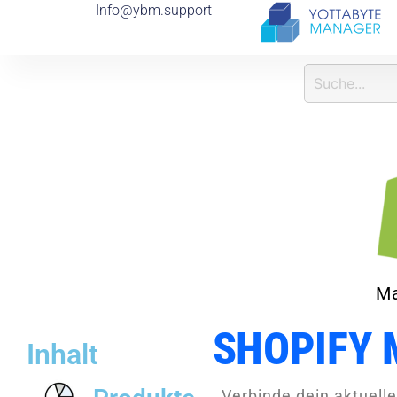
Info@ybm.support
I
N
F
O
R
M
Ma
SHOPIFY 
Inhalt
Verbinde dein aktuell