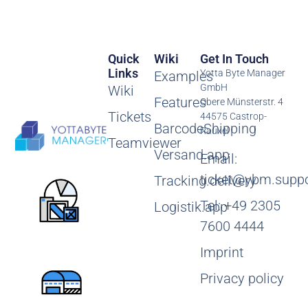
Quick
Wiki
Get In Touch
Links
Yotta Byte Manager
Examples
GmbH
Wiki
Features
Obere Münsterstr. 4
Tickets
44575 Castrop-
BarcodeShipping
Rauxel
Teamviewer
Versand.app
Email:
ticket@ybm.suppo
Tracking.delivery
Tel: +49 2305
Logistik.app
7600 4444
Imprint
Privacy policy