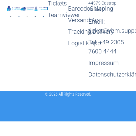
Tickets
44575 Castrop-
BarcodeShipping
Rauxel
Teamviewer
Versand.App
Email:
ticket@ybm.suppo
Tracking.Delivery
Tel: +49 2305
Logistik.App
7600 4444
Impressum
Datenschutzerklä
© 2026 All Rights Reserved.