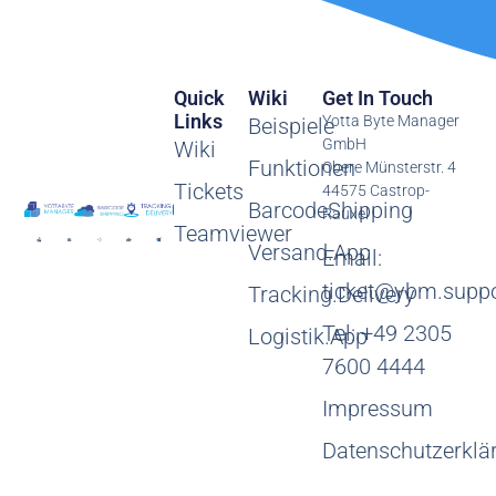
Quick
Wiki
Get In Touch
Links
Yotta Byte Manager
Beispiele
GmbH
Wiki
Funktionen
Obere Münsterstr. 4
Tickets
44575 Castrop-
BarcodeShipping
Rauxel
Teamviewer
Versand.App
Email:
ticket@ybm.suppo
Tracking.Delivery
Tel: +49 2305
Logistik.App
7600 4444
Impressum
Datenschutzerklä