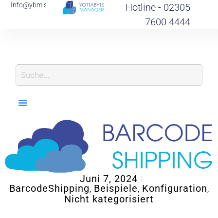
Info@ybm.support
Hotline - 02305
7600 4444
I
N
F
Juni 7, 2024
BarcodeShipping
Beispiele
Konfiguration
,
,
,
Nicht kategorisiert