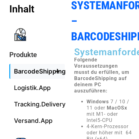
SYSTEMANFO
Inhalt
–
BARCODESHIP
Systemanford
Produkte
Folgende
Voraussetzungen
BarcodeShipping
musst du erfüllen, um
BarcodeShipping auf
deinem PC
Logistik.App
auszuführen:
Windows
7 / 10 /
Tracking.Delivery
11 oder
MacOSx
mit M1- oder
Versand.App
Intel5-CPU
4-Kern-Prozessor
oder höher mit 64
Bit (x64)