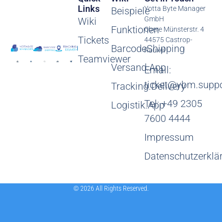
Links
Yotta Byte Manager
Beispiele
GmbH
Wiki
Funktionen
Obere Münsterstr. 4
Tickets
44575 Castrop-
BarcodeShipping
Rauxel
Teamviewer
Versand.App
Email:
ticket@ybm.suppo
Tracking.Delivery
Tel: +49 2305
Logistik.App
7600 4444
Impressum
Datenschutzerklä
© 2026 All Rights Reserved.