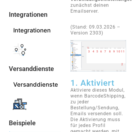
zunächst deinen
Emailserver.
Integrationen
(Stand: 09.03.2026 –
Integrationen
Version 2303)
1
3
4
5
6
7
8
9
10
11
2
Versanddienste
1. Aktiviert
Versanddienste
Aktiviere dieses Modul,
wenn BarcodeShipping,
zu jeder
Bestellung/Sendung,
Emails versenden soll.
Die Aktivierung muss
Beispiele
für jedes Profil
gemacht werden, mit