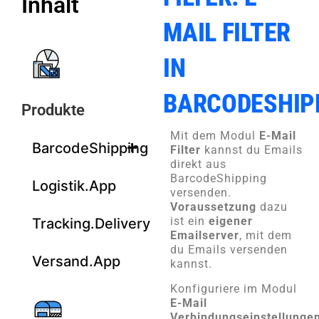
Inhalt
MAIL FILTER
IN
BARCODESHIP
Produkte
Mit dem Modul
E-Mail
BarcodeShipping
Filter
kannst du Emails
direkt aus
BarcodeShipping
Logistik.App
versenden.
Voraussetzung
dazu
ist ein
eigener
Tracking.Delivery
Emailserver
, mit dem
du Emails versenden
Versand.App
kannst.
Konfiguriere im Modul
E-Mail
Verbindungseinstellunge