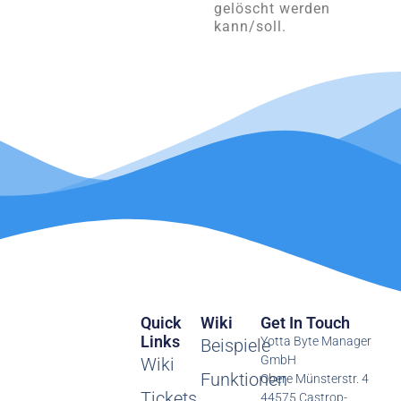
gelöscht werden
kann/soll.
Quick
Wiki
Get In Touch
Links
Yotta Byte Manager
Beispiele
GmbH
Wiki
Funktionen
Obere Münsterstr. 4
Tickets
44575 Castrop-