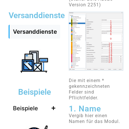
Version 2251)
Versanddienste
1
2
3
4
5
Versanddienste
6
7
8
9
10
11
12
13
14
15
16
17
18
19
20
Die mit einem *
gekennzeichneten
Beispiele
Felder sind
Pflichtfelder.
1. Name
Beispiele
Vergib hier einen
Namen für das Modul.