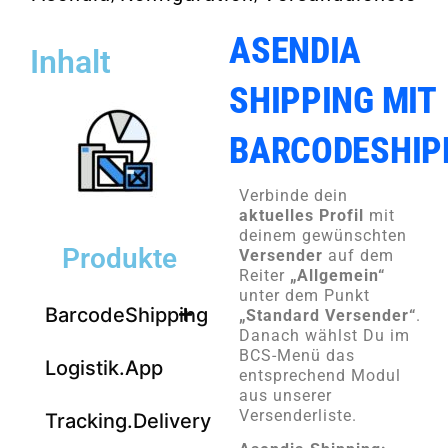
ASENDIA
Inhalt
SHIPPING MIT
BARCODESHIP
Verbinde dein
aktuelles Profil
mit
deinem gewünschten
Produkte
Versender
auf dem
Reiter
„Allgemein“
unter dem Punkt
BarcodeShipping
„Standard Versender“
.
Danach wählst Du im
BCS-Menü das
Logistik.App
entsprechend Modul
aus unserer
Versenderliste.
Tracking.Delivery