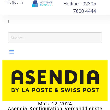
Info@ybm.support
Hotline - 02305
7600 4444
I
N
F
O
R
M
März 12, 2024
Asendia
Konfiguration
Versanddienste
,
,