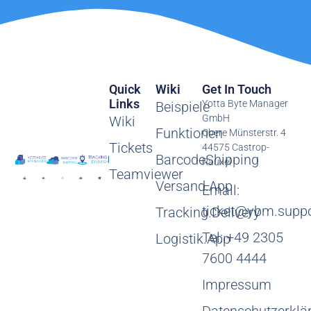
Quick
Wiki
Get In Touch
Links
Yotta Byte Manager
Beispiele
GmbH
Wiki
Funktionen
Obere Münsterstr. 4
Tickets
44575 Castrop-
BarcodeShipping
Rauxel
Teamviewer
Versand.App
Email:
ticket@ybm.suppo
Tracking.Delivery
Tel: +49 2305
Logistik.App
7600 4444
Impressum
Datenschutzerklä